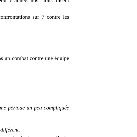
ébut d’année, nos Lions misent
nfrontations sur 7 contre les
.
 un combat contre une équipe
’une période un peu compliquée
différent.