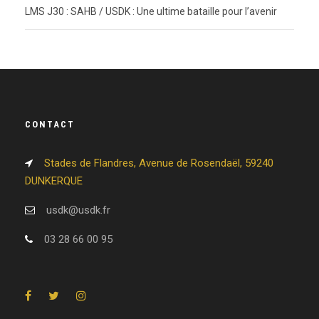
LMS J30 : SAHB / USDK : Une ultime bataille pour l’avenir
CONTACT
Stades de Flandres, Avenue de Rosendaël, 59240
DUNKERQUE
usdk@usdk.fr
03 28 66 00 95