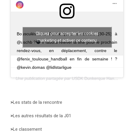
Cliquez pour accepter les cookies
Bousculés nos Dunkerquois s’inclinent (30-25) à
marketing et activer ce contenu
@uschb ?
Il faudra relever la tête pour le prochain
rendez-vous, en déplacement, contre le
@fenix_toulouse_handball en fin de semaine ! ?
@kevin.domas @lidlstarligue
Une publication partagée par
USDK Dunkerque Handball
(@du
>
Les stats de la rencontre
>
Les autres résultats de la J01
>
Le classement