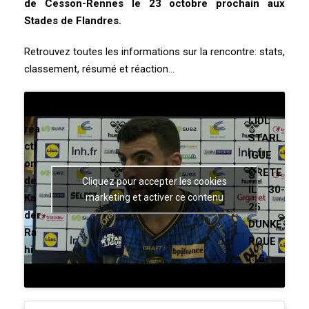
de Cesson-Rennes le 23 octobre prochain aux
Stades de Flandres.
Retrouvez toutes les informations sur la rencontre: stats,
classement, résumé et réaction…
J01
La
LIDL
réa
STARL
cti
IGUE
on
CRETE
de
Cliquez pour accepter les cookies
IL 30-
Ka
marketing et activer ce contenu
25
der
DUNKE
Ra
RQUE
hi
(15-
m:
15)