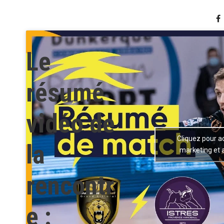
Le
résumé
vidéo de
Cliquez pour a
la
marketing et 
rencontr
e :