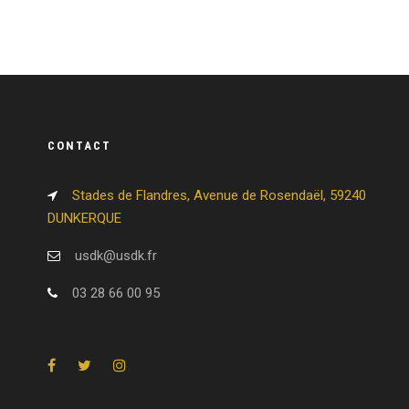
CONTACT
Stades de Flandres, Avenue de Rosendaël, 59240
DUNKERQUE
usdk@usdk.fr
03 28 66 00 95