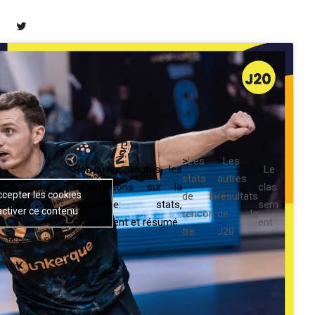
>
Les
>
Les
Retrouvez toutes les
>
Le
stats
autres
informations sur la
clas
ccepter les cookies
de la
résultats
rencontre: stats,
sem
activer ce contenu
rencon
de la
classement et résumé.
ent
tre
J20