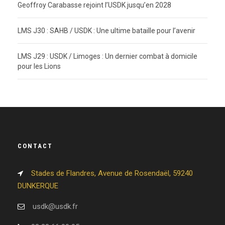
Geoffroy Carabasse rejoint l’USDK jusqu’en 2028
LMS J30 : SAHB / USDK : Une ultime bataille pour l’avenir
LMS J29 : USDK / Limoges : Un dernier combat à domicile
pour les Lions
CONTACT
Stades de Flandres, Avenue de Rosendaël, 59240
DUNKERQUE
usdk@usdk.fr