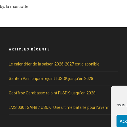
by, la mascotte
ARTICLES RÉCENTS
Le calendrier de la saison 2026-2027 est disponible
Santeri Vainionpää rejoint l’USDK jusqu’en 2028
Geoffroy Carabasse rejoint l’USDK jusqu’en 2028
Nous u
LMS J30 : SAHB / USDK : Une ultime bataille pour l’avenir
Acc