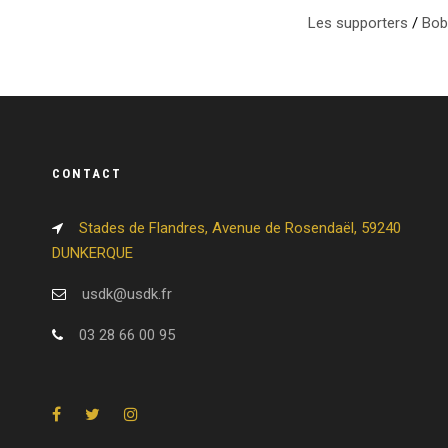
Les supporters
/
Bob
CONTACT
Stades de Flandres, Avenue de Rosendaël, 59240
DUNKERQUE
usdk@usdk.fr
03 28 66 00 95