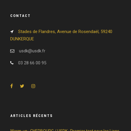
CONTACT
Stades de Flandres, Avenue de Rosendaël, 59240
DUNKERQUE
usdk@usdk.fr
03 28 66 00 95
ARTICLES RÉCENTS
Warm-up : CHERBOURG / USDK : Premier test pour les Lions