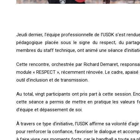
Jeudi dernier, l’équipe professionnelle de l’USDK s’est rend
pédagogique placée sous le signe du respect, du partag
membres du staff technique, ont animé une séance d’initiat
Cette rencontre, orchestrée par Richard Demaret, responsab
module « RESPECT », récemment rénovée. Le cadre, apaisé et
outil d’inclusion et de transmission.
Au total, vingt participants ont pris part à cette session. En
cette séance a permis de mettre en pratique les valeurs fo
d’équipe et dépassement de soi.
À travers ce type d’initiative, l’USDK affirme sa volonté d’agi
pour renforcer la confiance, favoriser le dialogue et acco
à faire vivre ces moments forts, car le handball a toute sa pla