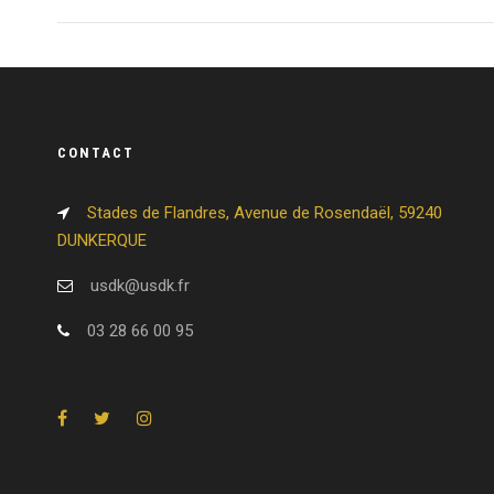
CONTACT
Stades de Flandres, Avenue de Rosendaël, 59240
DUNKERQUE
usdk@usdk.fr
03 28 66 00 95