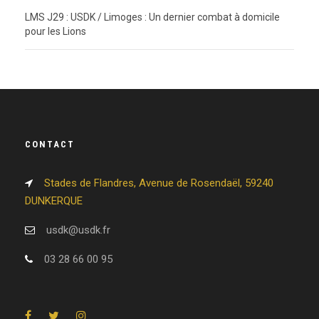
LMS J29 : USDK / Limoges : Un dernier combat à domicile
pour les Lions
CONTACT
Stades de Flandres, Avenue de Rosendaël, 59240
DUNKERQUE
usdk@usdk.fr
03 28 66 00 95