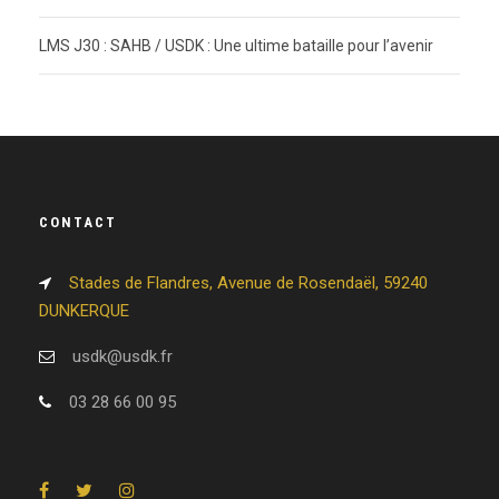
LMS J30 : SAHB / USDK : Une ultime bataille pour l’avenir
CONTACT
Stades de Flandres, Avenue de Rosendaël, 59240
DUNKERQUE
usdk@usdk.fr
03 28 66 00 95