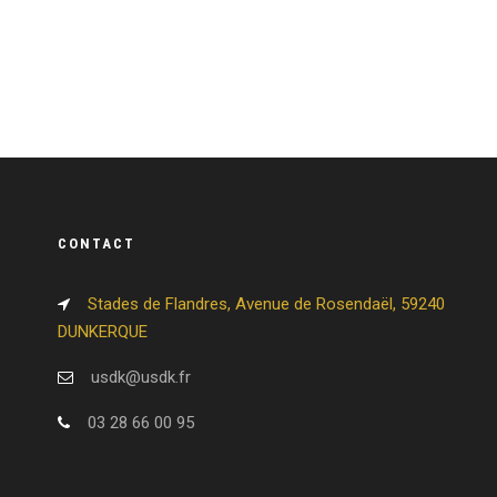
CONTACT
Stades de Flandres, Avenue de Rosendaël, 59240
DUNKERQUE
usdk@usdk.fr
03 28 66 00 95