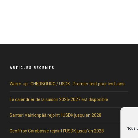
ARTICLES RÉCENTS
Warm-up : CHERBOURG / USDK : Premier test pour les Lions
Le calendrier de la saison 2026-2027 est disponible
Santeri Vainionpää rejoint l’USDK jusqu’en 2028
Nous u
Geoffroy Carabasse rejoint l’USDK jusqu’en 2028