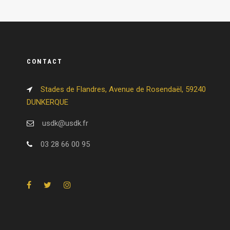
CONTACT
Stades de Flandres, Avenue de Rosendaël, 59240
DUNKERQUE
usdk@usdk.fr
03 28 66 00 95