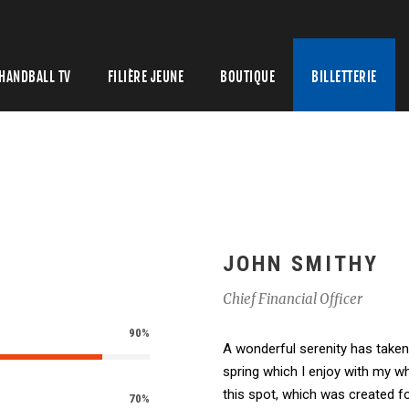
HANDBALL TV
FILIÈRE JEUNE
BOUTIQUE
BILLETTERIE
JOHN SMITHY
Chief Financial Officer
90%
A wonderful serenity has taken
spring which I enjoy with my wh
this spot, which was created fo
70%