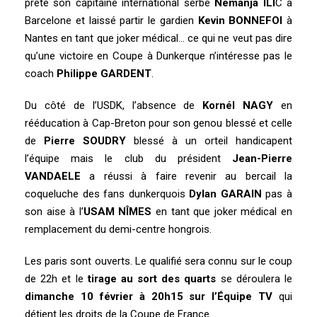
prêté son capitaine international serbe
Nemanja ILI
C à
Barcelone et laissé partir le gardien
Kevin BONNEFOI
à
Nantes en tant que joker médical… ce qui ne veut pas dire
qu’une victoire en Coupe à Dunkerque n’intéresse pas le
coach
Philippe GARDENT
.
Du côté de l’USDK, l’absence de
Kornél NAGY
en
rééducation à Cap-Breton pour son genou blessé et celle
de
Pierre SOUDRY
blessé à un orteil handicapent
l’équipe mais le club du président
Jean-Pierre
VANDAELE
a réussi à faire revenir au bercail la
coqueluche des fans dunkerquois
Dylan GARAIN
pas à
son aise à l’
USAM NÎMES
en tant que joker médical en
remplacement du demi-centre hongrois.
Les paris sont ouverts. Le qualifié sera connu sur le coup
de 22h et le
tirage au sort des quarts
se déroulera le
dimanche 10 février à 20h15 sur l’Équipe TV
qui
détient les droits de la Coupe de France.