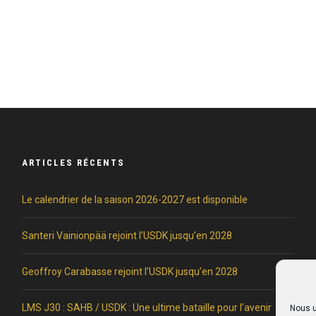
ARTICLES RÉCENTS
Le calendrier de la saison 2026-2027 est disponible
Santeri Vainionpää rejoint l’USDK jusqu’en 2028
Geoffroy Carabasse rejoint l’USDK jusqu’en 2028
LMS J30 : SAHB / USDK : Une ultime bataille pour l’avenir
Nous u