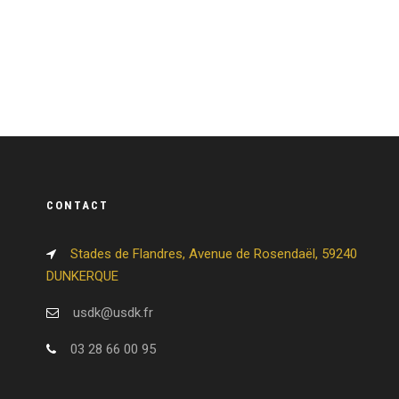
CONTACT
Stades de Flandres, Avenue de Rosendaël, 59240
DUNKERQUE
usdk@usdk.fr
03 28 66 00 95