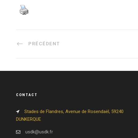
PRÉCÉDENT
CONTACT
Stades de Flandres, Avenue de Rosendaël, 59240
DUNKERQUE
usdk@usdk.fr