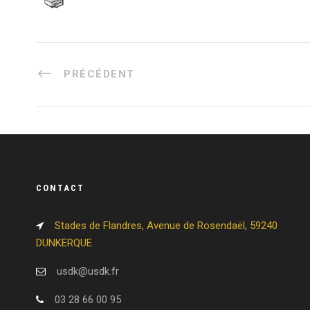
PRÉCÉDENT
CONTACT
Stades de Flandres, Avenue de Rosendaël, 59240
DUNKERQUE
usdk@usdk.fr
03 28 66 00 95