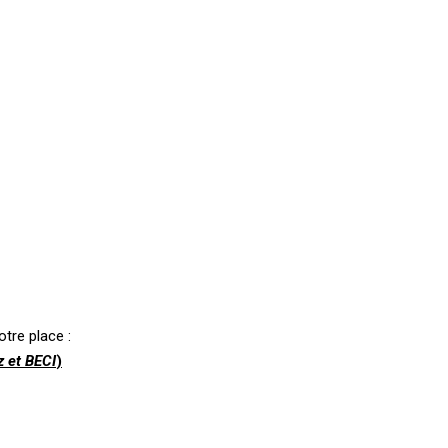
tre place :
 et BECI
)