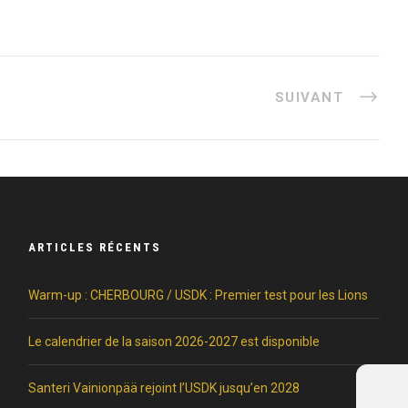
SUIVANT
ARTICLES RÉCENTS
Warm-up : CHERBOURG / USDK : Premier test pour les Lions
Le calendrier de la saison 2026-2027 est disponible
Santeri Vainionpää rejoint l’USDK jusqu’en 2028