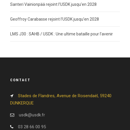
Santeri Vainionpää rejoint l’USDK jusqu’en 2028
Geoffroy Carabasse rejoint l’USDK jusqu’en 2028
LMS J30 : SAHB / USDK : Une ultime bataille pour l’avenir
CONTACT
Stades de Flandres, Avenue de Rosendaël, 59240
DUNKERQUE
usdk@usdk.fr
03 28 66 00 95