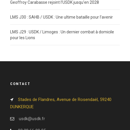
Geoffroy Carabasse rejoint l’USDK jusqu’en 2028
LMS J30 : SAHB / USDK : Une ultime bataille pour l’avenir
LMS J29 : USDK / Limoges : Un dernier combat à domicile
pour les Lions
CONTACT
Stades de Flandres, Avenue de Rosendaël, 59240
DUNKERQUE
usdk@usdk.fr