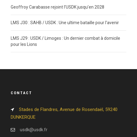
Geoffroy Carabasse rejoint l’USDK jusqu’en 2028
LMS J30 : SAHB / USDK : Une ultime bataille pour l’avenir
LMS J29 : USDK / Limoges : Un dernier combat à domicile
pour les Lions
CONTACT
Stades de Flandres, Avenue de Rosendaël, 59240
DUNKERQUE
usdk@usdk.fr