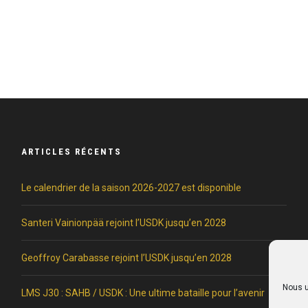
ARTICLES RÉCENTS
Le calendrier de la saison 2026-2027 est disponible
Santeri Vainionpää rejoint l’USDK jusqu’en 2028
Geoffroy Carabasse rejoint l’USDK jusqu’en 2028
Nous u
LMS J30 : SAHB / USDK : Une ultime bataille pour l’avenir