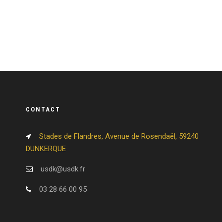
CONTACT
Stades de Flandres, Avenue de Rosendaël, 59240
DUNKERQUE
usdk@usdk.fr
03 28 66 00 95