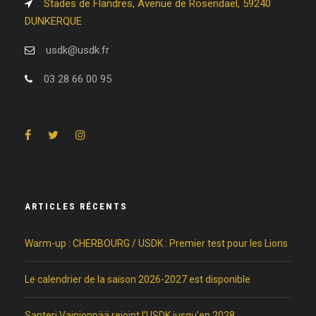
Stades de Flandres, Avenue de Rosendaël, 59240
DUNKERQUE
usdk@usdk.fr
03 28 66 00 95
ARTICLES RÉCENTS
Warm-up : CHERBOURG / USDK : Premier test pour les Lions
Le calendrier de la saison 2026-2027 est disponible
Santeri Vainionpää rejoint l’USDK jusqu’en 2028