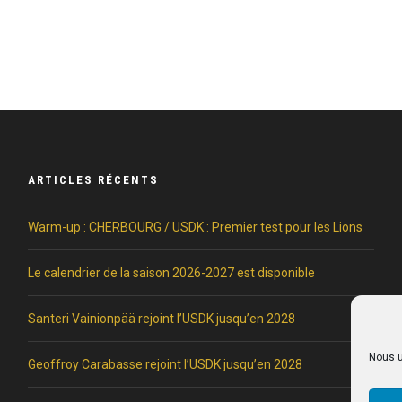
ARTICLES RÉCENTS
Warm-up : CHERBOURG / USDK : Premier test pour les Lions
Le calendrier de la saison 2026-2027 est disponible
Santeri Vainionpää rejoint l’USDK jusqu’en 2028
Nous u
Geoffroy Carabasse rejoint l’USDK jusqu’en 2028