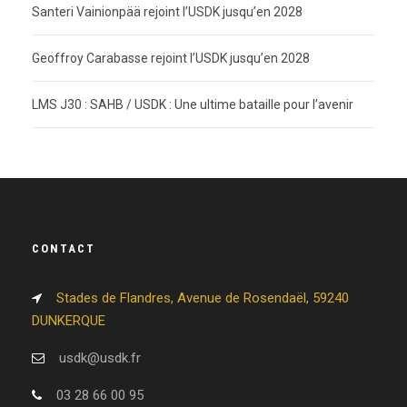
Santeri Vainionpää rejoint l’USDK jusqu’en 2028
Geoffroy Carabasse rejoint l’USDK jusqu’en 2028
LMS J30 : SAHB / USDK : Une ultime bataille pour l’avenir
CONTACT
Stades de Flandres, Avenue de Rosendaël, 59240
DUNKERQUE
usdk@usdk.fr
03 28 66 00 95