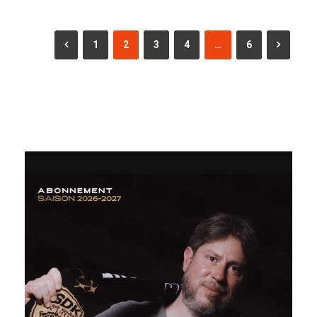
1
2
3
4
…
6