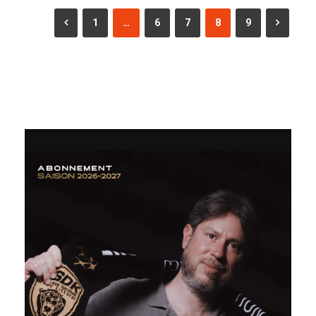
1
…
6
7
8
9