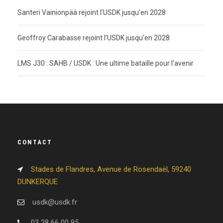
Santeri Vainionpää rejoint l’USDK jusqu’en 2028
Geoffroy Carabasse rejoint l’USDK jusqu’en 2028
LMS J30 : SAHB / USDK : Une ultime bataille pour l’avenir
CONTACT
Stades de Flandres, Avenue de Rosendaël, 59240
DUNKERQUE
usdk@usdk.fr
03 28 66 00 95