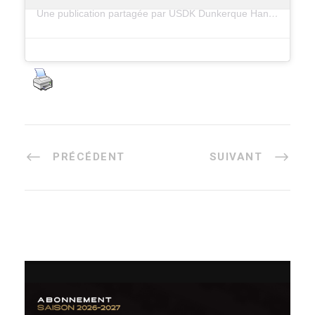
Une publication partagée par USDK Dunkerque Handball (@dunkerquehandballusdk)
PRÉCÉDENT
SUIVANT