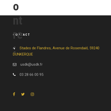
o
nt
re
CONTACT
:
Stades de Flandres, Avenue de Rosendaël, 59240
DUNKERQUE
usdk@usdk.fr
03 28 66 00 95