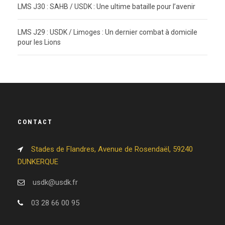
LMS J30 : SAHB / USDK : Une ultime bataille pour l’avenir
LMS J29 : USDK / Limoges : Un dernier combat à domicile
pour les Lions
CONTACT
Stades de Flandres, Avenue de Rosendaël, 59240
DUNKERQUE
usdk@usdk.fr
03 28 66 00 95