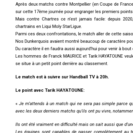
Après deux matchs contre Montpellier (en Coupe de France
sur cette 17ème journée pour engranger les premiers points
Mais contre Chartres ce n’est jamais facile: depuis 202
chartrains en Liqui Moly StarLigue.
Parmi ces deux confrontations, le match aller de cette sais
Nos Dunkerquois avaient montré beaucoup de caractère pou
Du caractère il en faudra aussi aujourd’hui pour venir à bout 
Les hommes de Franck MAURICE et Tarik HAYATOUNE veulent
se situe à un petit point derrière au classement.
Le match est à suivre sur Handball TV à 20h.
Le point avec Tarik HAYATOUNE:
«
Je m’attends à un match qui ne sera pas simple parce qu
avec les deux derniers matchs qu’ils ont pu vivre, notamment
Ils ont été vraiment en difficulté mais on sait aussi que d’un
Les équipes sont capables de passer complètement au tr