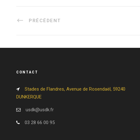
PRÉCÉDENT
CONTACT
Stades de Flandres, Avenue de Rosendaël, 59240
DUNKERQUE
usdk@usdk.fr
03 28 66 00 95