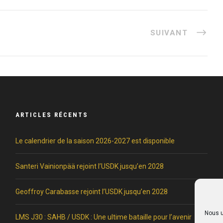
SUIVANT
ARTICLES RÉCENTS
Le calendrier de la saison 2026-2027 est disponible
Santeri Vainionpää rejoint l’USDK jusqu’en 2028
Geoffroy Carabasse rejoint l’USDK jusqu’en 2028
Nous u
LMS J30 : SAHB / USDK : Une ultime bataille pour l’avenir